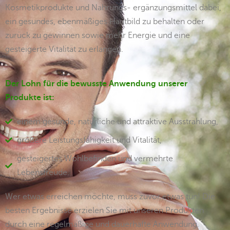
Kosmetikprodukte und Nahrungs- ergänzungsmittel dabei,
ein gesundes, ebenmäßiges Hautbild zu behalten oder
zurück zu gewinnen sowie mehr Energie und eine
gesteigerte Vitalität zu erlangen.
Der Lohn für die bewusste Anwendung unserer
Produkte ist:
einem gesunde, natürliche und attraktive Ausstrahlung,
größere Leistungsfähigkeit und Vitalität,
gesteigertes Wohlbefinden und vermehrte
Lebensfreude.
Wer etwas erreichen möchte, muss zuvor etwas tun! Die
besten Ergebnisse erzielen Sie mit unseren Produkten
durch eine regelmäßige und dauerhafte Anwendung.