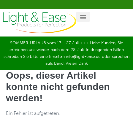
SOMMER-URLAUB vom 17. - 27. Juli +++ Liebe Kunden, Sie
erreichen uns wieder nach dem 28. Juli. In dringenden Fällen
schreiben Sie bitte eine Email an info@light-ease.de oder sprechen
aufs Band. Vielen Dank
Oops, dieser Artikel
konnte nicht gefunden
werden!
Ein Fehler ist aufgetreten.